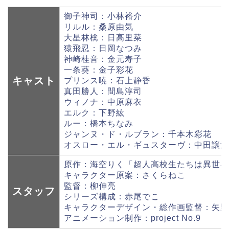
御子神司：小林裕介
リルル：桑原由気
大星林檎：日高里菜
猿飛忍：日岡なつみ
神崎桂音：金元寿子
一条葵：金子彩花
キャスト
プリンス暁：石上静香
真田勝人：間島淳司
ウィノナ：中原麻衣
エルク：下野紘
ルー：橋本ちなみ
ジャンヌ・ド・ルブラン：千本木彩花
オスロー・エル・ギュスターヴ：中田譲治
原作：海空りく「超人高校生たちは異世界で
キャラクター原案：さくらねこ
監督：柳伸亮
スタッフ
シリーズ構成：赤尾でこ
キャラクターデザイン・総作画監督：矢野
アニメーション制作：project No.9