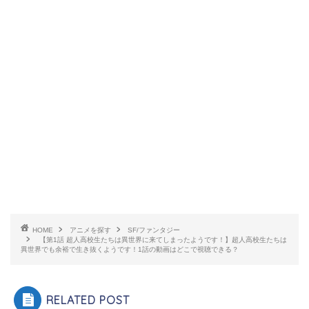
HOME
アニメを探す
SF/ファンタジー
【第1話 超人高校生たちは異世界に来てしまったようです！】超人高校生たちは
異世界でも余裕で生き抜くようです！1話の動画はどこで視聴できる？
RELATED POST