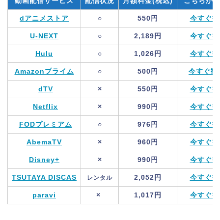
動画配信サービス
配信状況
月額料金(税込)
こちらから
dアニメストア
○
550円
今すぐ観
U-NEXT
○
2,189円
今すぐ観
Hulu
○
1,026円
今すぐ観
Amazonプライム
○
500円
今すぐ観
dTV
×
550円
今すぐ観
Netflix
×
990円
今すぐ観
FODプレミアム
○
976円
今すぐ観
AbemaTV
×
960円
今すぐ観
Disney+
×
990円
今すぐ観
TSUTAYA DISCAS
2,052円
今すぐ観
レンタル
paravi
×
1,017円
今すぐ観