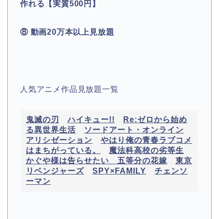
作れる【実質500円】
⑧ 動画20万本以上見放題
人気アニメ作品見放題一覧
鬼滅の刃
ハイキュー!!
Re:ゼロから始め
る異世界生活
ソードアート・オンライン
アリシゼーション
やはり俺の青春ラブコメ
はまちがっている。
魔法科高校の劣等生
かぐや様は告らせたい
五等分の花嫁
東京
リベンジャーズ
SPY×FAMILY
チェンソ
ーマン