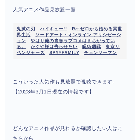
人気アニメ作品見放題一覧
鬼滅の刃
ハイキュー!!
Re:ゼロから始める異世
界生活
ソードアート・オンライン アリシゼーシ
ョン
やはり俺の青春ラブコメはまちがってい
る。
かぐや様は告らせたい
呪術廻戦
東京リ
ベンジャーズ
SPY×FAMILY
チェンソーマン
こういった人気作も見放題で視聴できます。
【2023年3月1日現在の情報です】
どんなアニメ作品が見れるか確認したい人はこ
ちらから