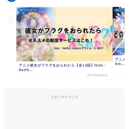
SF/ファンタジー
SF/ファン
アニメシ
Am...
アニメ彼女がフラグをおられたら【全13話】Hulu・
Netfli...
2023年5月4日
スポンサーリンク