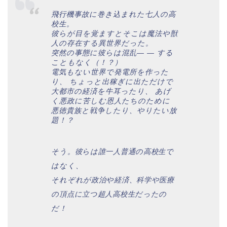
飛行機事故に巻き込まれた七人の高
校生。
彼らが目を覚ますとそこは魔法や獣
人の存在する異世界だった。
突然の事態に彼らは混乱― ― する
こともなく（！？）
電気もない世界で発電所を作った
り、 ちょっと出稼ぎに出ただけで
大都市の経済を牛耳ったり、 あげ
く悪政に苦しむ恩人たちのために
悪徳貴族と戦争したり、やりたい放
題！？
そう。彼らは誰一人普通の高校生で
はなく、
それぞれが政治や経済、科学や医療
の頂点に立つ超人高校生だったの
だ！