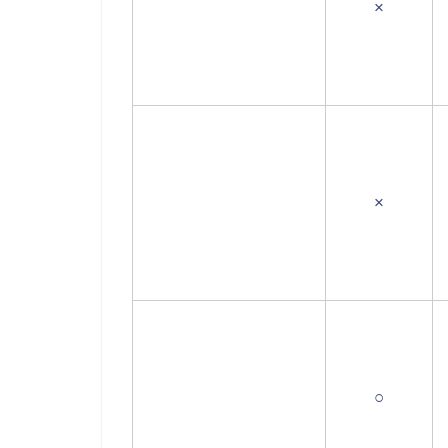
×
×
○