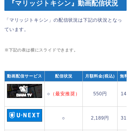
『マリッジトキシン』動画配信状況
「マリッジトキシン」の配信状況は下記の状況となっ
ています。
※下記の表は横にスライドできます。
動画配信サービス
配信状況
月額料金(税込)
無料
○
（最安推奨）
550円
14
○
2,189円
31