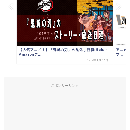
【人気アニメ！】『鬼滅の刃』の見逃し視聴(Hulu・
アニメ第
Amazonプ...
プ...
2019年4月27日
スポンサーリンク