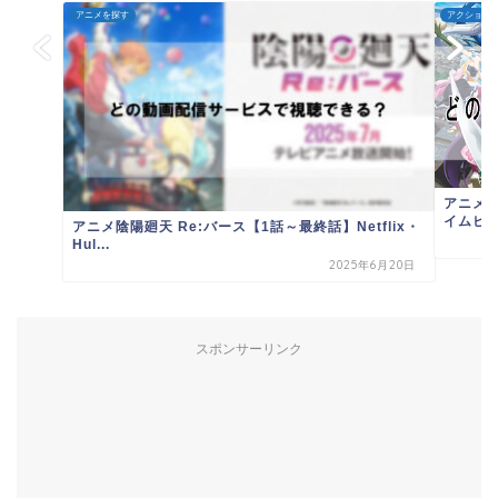
アニメを探す
アクション/
アニメム
イムビデオ
アニメ陰陽廻天 Re:バース【1話～最終話】Netflix・
Hul...
2025年6月20日
スポンサーリンク