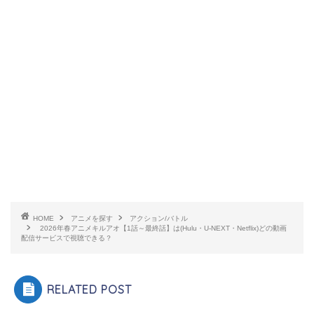
HOME
アニメを探す
アクション/バトル
2026年春アニメキルアオ【1話～最終話】は(Hulu・U-NEXT・Netflix)どの動画
配信サービスで視聴できる？
RELATED POST