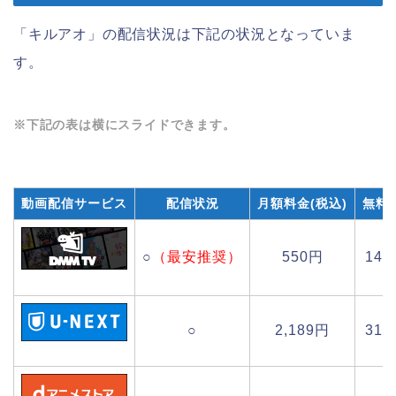
「キルアオ」の配信状況は下記の状況となっていま
す。
※下記の表は横にスライドできます。
動画配信サービス
配信状況
月額料金(税込)
無料
○
（最安推奨）
550円
14
○
2,189円
31