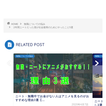
HOME
無職についての悩み
2年間ニートだった僕が社会復帰のためにやったこと5選
RELATED POST
無職についての悩み
無職につい
ニート・無職中でお金がない人はアニメを見るのがお
すすめな理由3選【...
ニート
2020年4月7日
し3選【