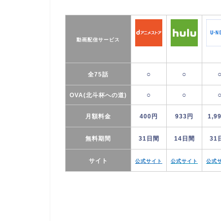
動画配信サービス
○
○
全75話
○
○
OVA(北斗杯への道)
月額料金
400円
933円
1,9
無料期間
31日間
14日間
31
サイト
公式サイト
公式サイト
公式