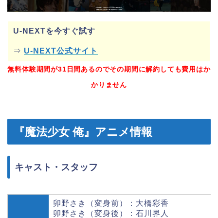
U-NEXTを今すぐ試す
⇒
U-NEXT公式サイト
無料体験期間が31日間あるのでその期間に解約しても費用はか
かりません
『魔法少女 俺』アニメ情報
キャスト・スタッフ
卯野さき（変身前）：大橋彩香
卯野さき（変身後）：石川界人