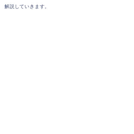
解説していきます。