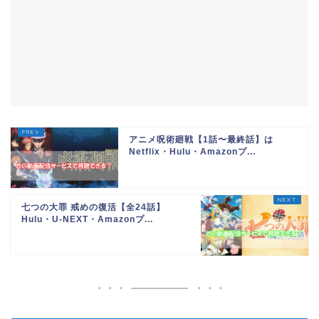
アニメ呪術廻戦【1話〜最終話】は
Netflix・Hulu・Amazonプ...
七つの大罪 戒めの復活【全24話】
Hulu・U-NEXT・Amazonプ...