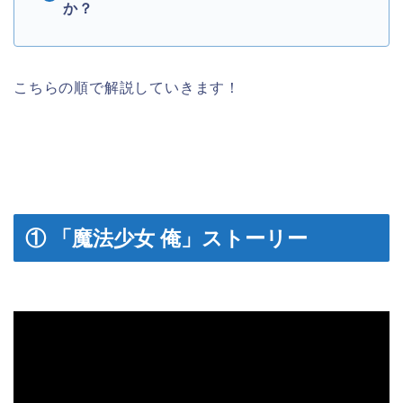
か？
こちらの順で解説していきます！
① 「魔法少女 俺」ストーリー