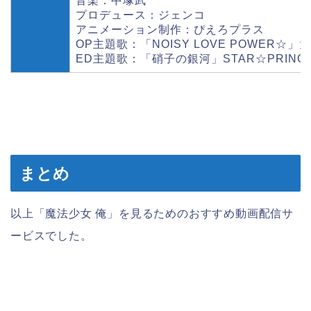
音楽：中塚武
プロデュース：ジェンコ
アニメーション制作：ぴえろプラス
OP主題歌：「NOISY LOVE POWER☆」
ED主題歌：「硝子の銀河」STAR☆PRINC
まとめ
以上「魔法少女 俺」を見るためのおすすめ動画配信サ
ービスでした。