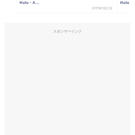
Hulu・A...
Hulu・..
2019年3月2日
スポンサーリンク