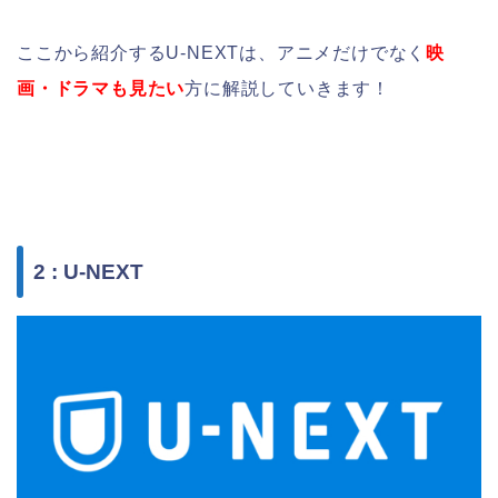
ここから紹介するU-NEXTは、アニメだけでなく
映
画・ドラマも見たい
方に解説していきます！
2 : U-NEXT