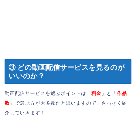
③ どの動画配信サービスを見るのが
いいのか？
動画配信サービスを選ぶポイントは「
料金
」と「
作品
数
」で選ぶ方が大多数だと思いますので、さっそく紹
介していきます！