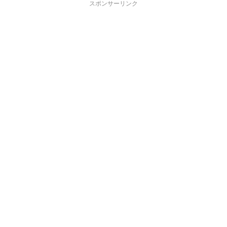
スポンサーリンク