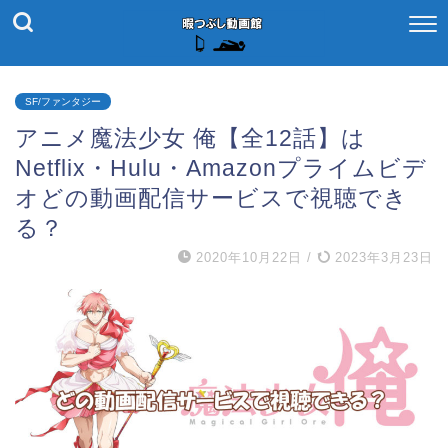
SF/ファンタジー
アニメ魔法少女 俺【全12話】は
Netflix・Hulu・Amazonプライムビデ
オどの動画配信サービスで視聴でき
る？
2020年10月22日
/
2023年3月23日