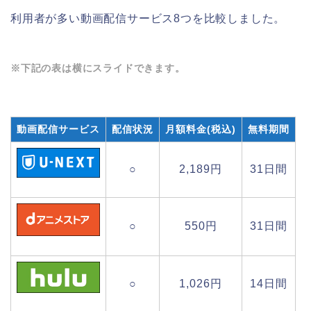
利用者が多い動画配信サービス8つを比較しました。
※下記の表は横にスライドできます。
動画配信サービス
配信状況
月額料金(税込)
無料期間
○
2,189円
31日間
○
550円
31日間
○
1,026円
14日間