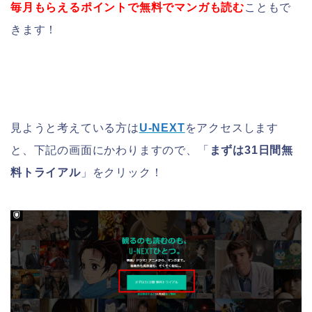
毎月もらえるポイントで
無料でマンガも読む
こともで
きます！
見ようと考えている方は
U-NEXT
をアクセスします
と、下記の画面にかわりますので、「
まずは31日間無
料トライアル
」をクリック！