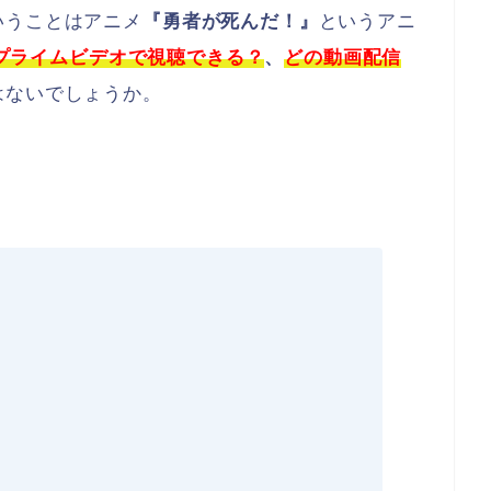
いうことはアニメ
『勇者が死んだ！』
というアニ
onプライムビデオで視聴できる？
、
どの動
画配信
はないでしょうか。