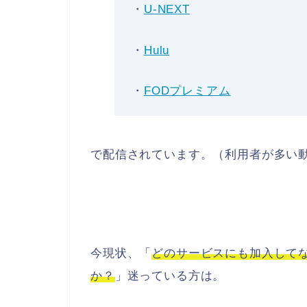
・
U-NEXT
・
Hulu
・
FODプレミアム
で配信されています。（利用者が多い動
今現状、「
どのサービスにも加入して
か？
」迷っている方は。