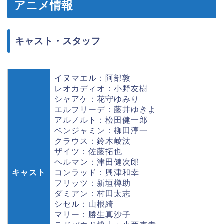
アニメ情報
キャスト・スタッフ
イヌマエル：阿部敦
レオカディオ：小野友樹
シャアケ：花守ゆみり
エルフリーデ：藤井ゆきよ
アルノルト：松田健一郎
ベンジャミン：柳田淳一
クラウス：鈴木崚汰
ザイツ：佐藤拓也
ヘルマン：津田健次郎
キャスト
コンラッド：興津和幸
フリッツ：新垣樽助
ダミアン：村田太志
シセル：山根綺
マリー：勝生真沙子