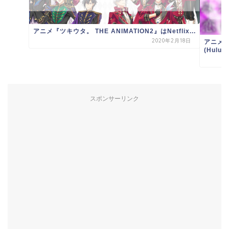
アニメ『ツキウタ。 THE ANIMATION2』はNetflix...
2020年2月18日
アニメ
(Hulu・N
スポンサーリンク