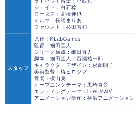
ラドバウド博士：小西克幸
ジェイド：白石稔
ロータス：高橋伸也
イルマ：長縄まりあ
ファウスト：杉田智和
原作：KLabGames
監督：細田直人
シリーズ構成：細田直人
脚本：細田直人／百瀬祐一郎
キャラクターデザイン：杉薗朗子
スタッフ
美術監督：栫ヒロツグ
音楽：横山克
オープニングテーマ：黒崎真音
エンディングテーマ：H-el-ical//
アニメーション制作：横浜アニメーション