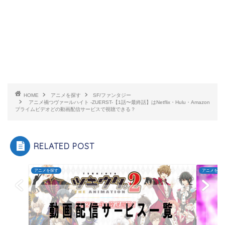
HOME
アニメを探す
SF/ファンタジー
アニメ禍つヴァールハイト -ZUERST-【1話〜最終話】はNetflix・Hulu・Amazon
プライムビデオどの動画配信サービスで視聴できる？
RELATED POST
アニメを探す
アニメを探