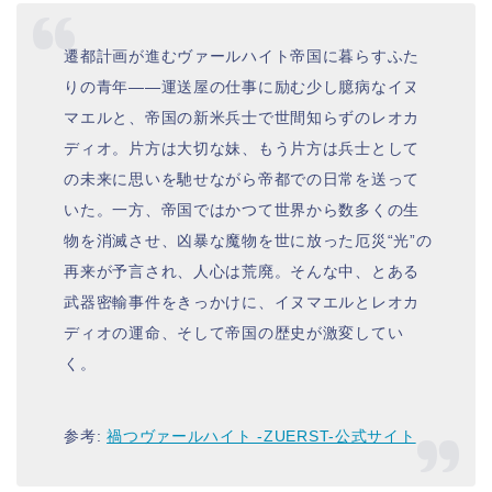
遷都計画が進むヴァールハイト帝国に暮らすふた
りの青年――運送屋の仕事に励む少し臆病なイヌ
マエルと、帝国の新米兵士で世間知らずのレオカ
ディオ。片方は大切な妹、もう片方は兵士として
の未来に思いを馳せながら帝都での日常を送って
いた。一方、帝国ではかつて世界から数多くの生
物を消滅させ、凶暴な魔物を世に放った厄災“光”の
再来が予言され、人心は荒廃。そんな中、とある
武器密輸事件をきっかけに、イヌマエルとレオカ
ディオの運命、そして帝国の歴史が激変してい
く。
参考:
禍つヴァールハイト -ZUERST-公式サイト