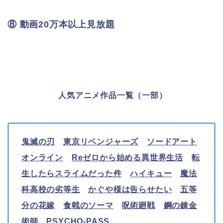
⑧ 動画20万本以上見放題
人気アニメ作品一覧（一部）
鬼滅の刃
東京リベンジャーズ
ソードアート
オンライン
Reゼロから始める異世界生活
転
生したらスライムだった件
ハイキュー
魔法
科高校の劣等生
かぐや様は告らせたい
五等
分の花嫁
食戟のソーマ
呪術廻戦
鋼の錬金
術師
PSYCHO-PASS