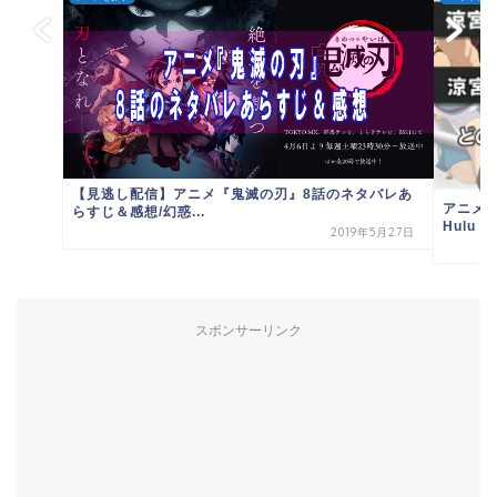
【見逃し配信】アニメ『鬼滅の刃』8話のネタバレあ
アニメ涼
らすじ＆感想/幻惑...
Hulu・A
2019年5月27日
スポンサーリンク