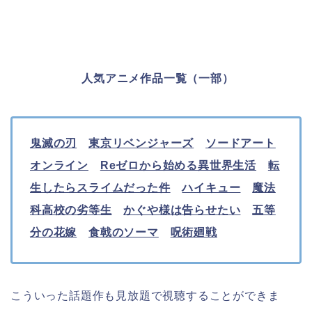
人気アニメ作品一覧（一部）
鬼滅の刃
東京リベンジャーズ
ソードアート
オンライン
Reゼロから始める異世界生活
転
生したらスライムだった件
ハイキュー
魔法
科高校の劣等生
かぐや様は告らせたい
五等
分の花嫁
食戟のソーマ
呪術廻戦
こういった話題作も見放題で視聴することができま