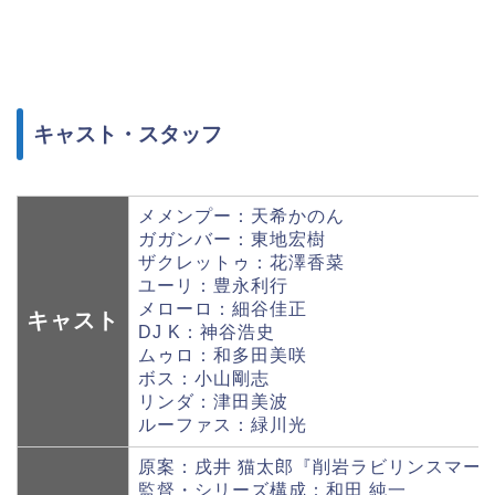
キャスト・スタッフ
メメンプー：天希かのん
ガガンバー：東地宏樹
ザクレットゥ：花澤香菜
ユーリ：豊永利行
メローロ：細谷佳正
キャスト
DJ K：神谷浩史
ムゥロ：和多田美咲
ボス：小山剛志
リンダ：津田美波
ルーファス：緑川光
原案：戌井 猫太郎『削岩ラビリンスマー
監督・シリーズ構成：和田 純一