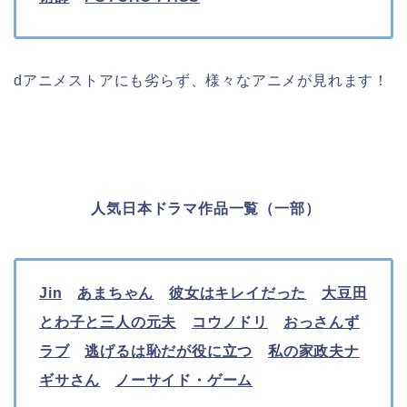
dアニメストアにも劣らず、様々なアニメが見れます！
人気日本ドラマ作品一覧（一部）
Jin
あまちゃん
彼女はキレイだった
大豆田
とわ子と三人の元夫
コウノドリ
おっさんず
ラブ
逃げるは恥だが役に立つ
私の家政夫ナ
ギサさん
ノーサイド・ゲーム