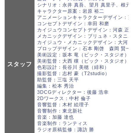
シナリオ：永井 真吾、望月 真里子、根元
キャラクター原案：岩原 裕二
アニメーションキャラクターデザイン：望
コンセプトデザイン：幸田 和磨
カイジュウコンセプトデザイン：河森 正治（vec
メカニックデザイン：ブリュネ・スタニスラス (St
カイジュウ・メカニックデザイン：大河 
プロップデザイン：石本 剛啓 森岡 賢一
美術設定：坂本 竜（ビック・スタジオ）
美術監督：大西 穣（ビック・スタジオ）
スタッフ
色彩設計：長谷川 美穂（緋和）
撮影監督：志村 豪（T2studio）
助監督：三塩 天平
編集：松本 秀治
3DCGディレクター：後藤 浩幸
2Dワークス：中村 倫子
音響監督：木村 絵理子
音響制作：東北新社
音楽：加藤 達也
音楽制作：ランティス
ラジオ原稿監修：諏訪 勝