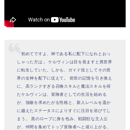
「初めてですよ、神である私に配下になれとおっ
しゃった方は」 ケルヴィンは目を覚ますと異世界
に転生していた。しかも、ガイド役としてその世
界の女神を配下に従えて。 前世の記憶を引き換え
に、高ランクすぎる召喚スキルと魔法スキルを得
たケルヴィンは、冒険者としての生活を始める
が、強敵を求めたがる性格と、新人レベルを遥か
に越えたステータスによりすぐに注目を浴びてし
まう。 黒のローブに身を包み、戦闘狂な主人公
が、仲間を集めてトップ冒険者へと成り上がる、