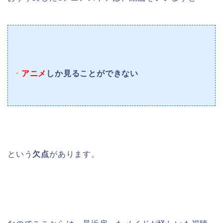
・
アニメ
しか見ることができない
という
欠点
があります。