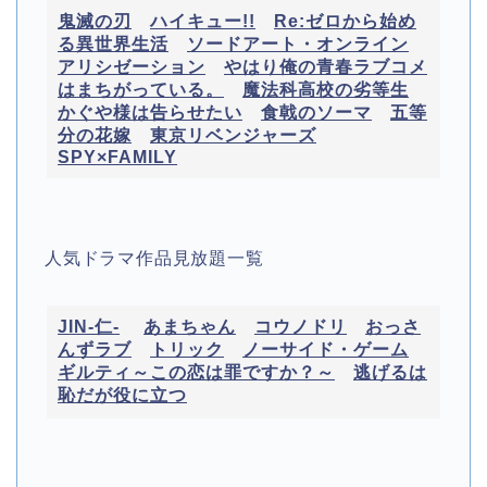
鬼滅の刃
ハイキュー!!
Re:ゼロから始め
る異世界生活
ソードアート・オンライン
アリシゼーション
やはり俺の青春ラブコメ
はまちがっている。
魔法科高校の劣等生
かぐや様は告らせたい
食戟のソーマ
五等
分の花嫁
東京リベンジャーズ
SPY×FAMILY
人気ドラマ作品見放題一覧
JIN-仁-
あまちゃん
コウノドリ
おっさ
んずラブ
トリック
ノーサイド・ゲーム
ギルティ～この恋は罪ですか？～
逃げるは
恥だが役に立つ