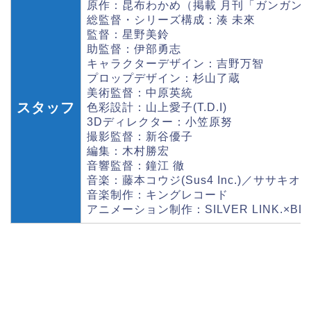
原作：昆布わかめ（掲載 月刊「ガンガンJ
総監督・シリーズ構成：湊 未來
監督：星野美鈴
助監督：伊部勇志
キャラクターデザイン：吉野万智
プロップデザイン：杉山了蔵
美術監督：中原英統
スタッフ
色彩設計：山上愛子(T.D.I)
3Dディレクター：小笠原努
撮影監督：新谷優子
編集：木村勝宏
音響監督：鐘江 徹
音楽：藤本コウジ(Sus4 Inc.)／ササキオ
音楽制作：キングレコード
アニメーション制作：SILVER LINK.×BL