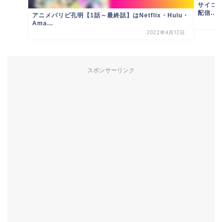
サイコパ
配信...
アニメパリピ孔明【1話～最終話】はNetflix・Hulu・
Ama...
2022年4月12日
スポンサーリンク