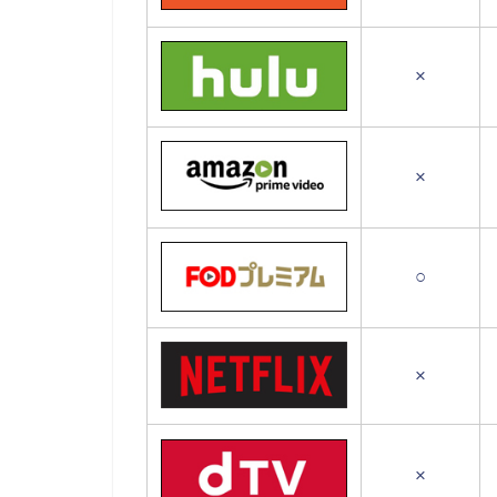
×
×
○
×
×