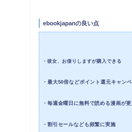
ebookjapanの良い点
・彼女、お借りしますが購入できる
・最大50倍などポイント還元キャン
・毎週金曜日に無料で読める漫画が更
・割引セールなども頻繁に実施