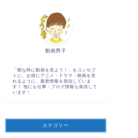
動画男子
「暇な時に動画を見よう！」をコンセプ
トに、お得にアニメ・ドラマ・映画を見
れるように、最新情報を発信していま
す！ 他にも仕事・ブログ情報も発信して
います！
カテゴリー