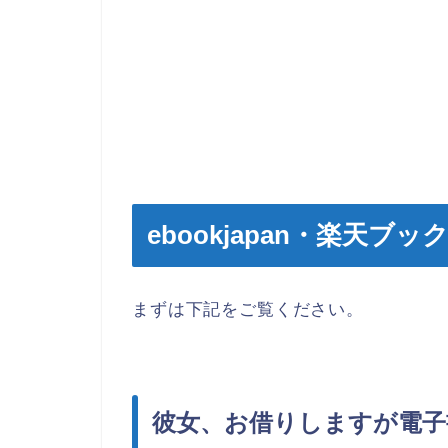
ebookjapan・
楽天ブック
まずは下記をご覧ください。
彼女、お借りしますが電子