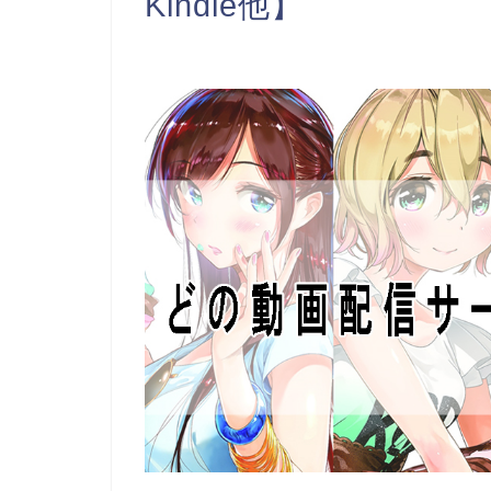
Kindle他】