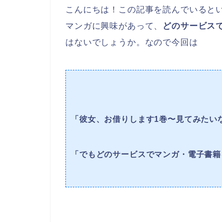
こんにちは！この記事を読んでいると
マンガに興味があって、
どのサービス
はないでしょうか。なので今回は
「彼女、お借りします1巻〜見てみたい
「でもどのサービスでマンガ・電子書籍