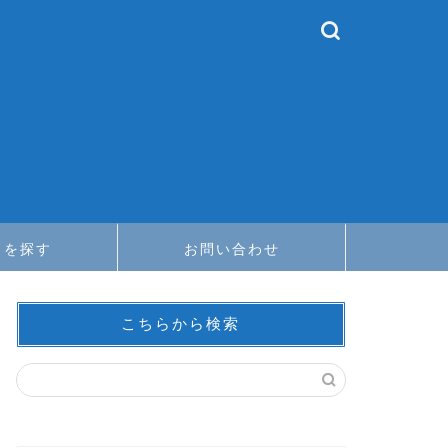
メを探す
お問い合わせ
こちらから検索