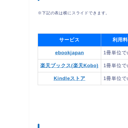
※下記の表は横にスライドできます。
サービス
利用料
ebookjapan
1冊単位で
楽天ブックス(楽天Kobo)
1冊単位で
Kindleストア
1冊単位で