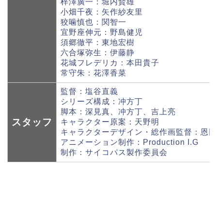
梓澤廣一：堀内賢雄
小畑千夜：矢作紗友里
狡噛慎也：関智一
宜野座伸元：野島健児
須郷徹平：東地宏樹
六合塚弥生：伊藤静
花城フレデリカ：本田貴子
常守朱：花澤香菜
監督：塩谷直義
シリーズ構成：冲方丁
脚本：深見真、冲方丁、吉上亮
スタッフ
キャラクター原案：天野明
キャラクターデザイン・総作画監督：恩田
アニメーション制作：Production I.G
制作：サイコパス製作委員会