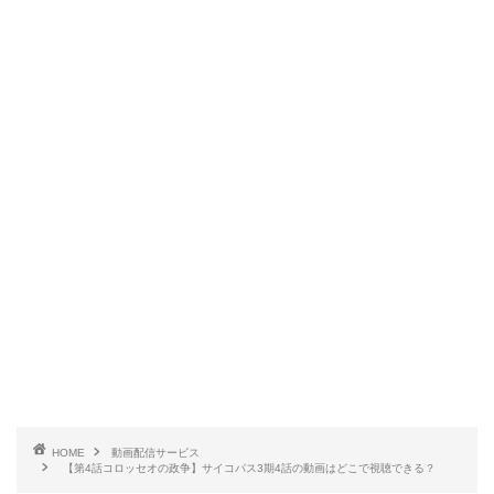
HOME
動画配信サービス
【第4話コロッセオの政争】サイコパス3期4話の動画はどこで視聴できる？