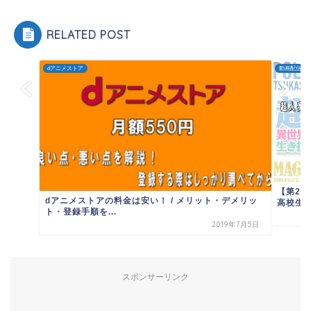
RELATED POST
dアニメストア
動画配信サ
【第2
dアニメストアの料金は安い！ / メリット・デメリッ
高校生た
ト・登録手順を...
2019年7月5日
スポンサーリンク