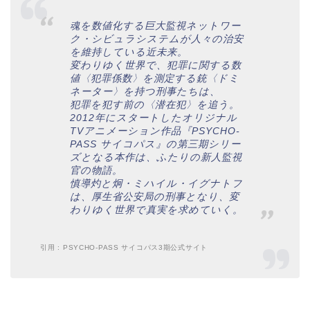
魂を数値化する巨大監視ネットワー
ク・シビュラシステムが人々の治安
を維持している近未来。
変わりゆく世界で、犯罪に関する数
値〈犯罪係数〉を測定する銃〈ドミ
ネーター〉を持つ刑事たちは、
犯罪を犯す前の〈潜在犯〉を追う。
2012年にスタートしたオリジナル
TVアニメーション作品『PSYCHO-
PASS サイコパス』の第三期シリー
ズとなる本作は、ふたりの新人監視
官の物語。
慎導灼と炯・ミハイル・イグナトフ
は、厚生省公安局の刑事となり、変
わりゆく世界で真実を求めていく。
引用 : PSYCHO-PASS サイコパス3期公式サイト