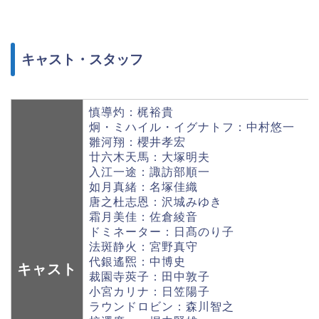
キャスト・スタッフ
慎導灼：梶裕貴
炯・ミハイル・イグナトフ：中村悠一
雛河翔：櫻井孝宏
廿六木天馬：大塚明夫
入江一途：諏訪部順一
如月真緒：名塚佳織
唐之杜志恩：沢城みゆき
霜月美佳：佐倉綾音
ドミネーター：日髙のり子
法斑静火：宮野真守
代銀遙煕：中博史
キャスト
裁園寺莢子：田中敦子
小宮カリナ：日笠陽子
ラウンドロビン：森川智之