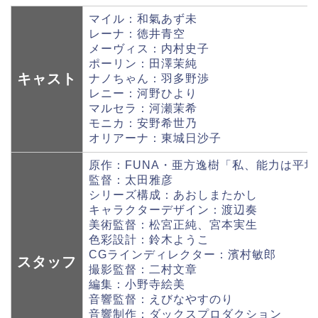
マイル：和氣あず未
レーナ：徳井青空
メーヴィス：内村史子
ポーリン：田澤茉純
キャスト
ナノちゃん：羽多野渉
レニー：河野ひより
マルセラ：河瀬茉希
モニカ：安野希世乃
オリアーナ：東城日沙子
原作：FUNA・亜方逸樹「私、能力は平
監督：太田雅彦
シリーズ構成：あおしまたかし
キャラクターデザイン：渡辺奏
美術監督：松宮正純、宮本実生
色彩設計：鈴木ようこ
CGラインディレクター：濱村敏郎
スタッフ
撮影監督：二村文章
編集：小野寺絵美
音響監督：えびなやすのり
音響制作：ダックスプロダクション