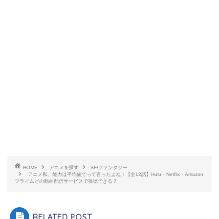
HOME
アニメを探す
SF/ファンタジー
アニメ私、能力は平均値でって言ったよね！【全12話】Hulu・Netflix・Amazon
プライムどの動画配信サービスで視聴できる？
RELATED POST