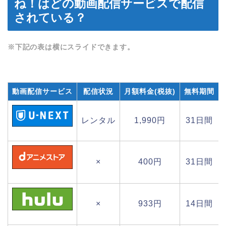
ね！はどの動画配信サービスで配信
されている？
※下記の表は横にスライドできます。
動画配信サービス
配信状況
月額料金(税抜)
無料期間
レンタル
1,990円
31日間
×
400円
31日間
×
933円
14日間