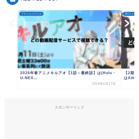
アクション/バトル
SF/ファン
2026年春アニメキルアオ【1話～最終話】は(Hulu・
【2期
U-NEX...
はAmaz
2026年6月27日
スポンサーリンク