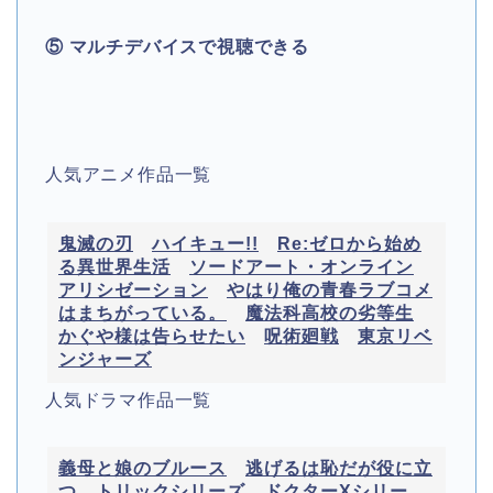
⑤ マルチデバイスで視聴できる
人気アニメ作品一覧
鬼滅の刃
ハイキュー!!
Re:ゼロから始め
る異世界生活
ソードアート・オンライン
アリシゼーション
やはり俺の青春ラブコメ
はまちがっている。
魔法科高校の劣等生
かぐや様は告らせたい
呪術廻戦
東京リベ
ンジャーズ
人気ドラマ作品一覧
義母と娘のブルース
逃げるは恥だが役に立
つ
トリックシリーズ
ドクターXシリー