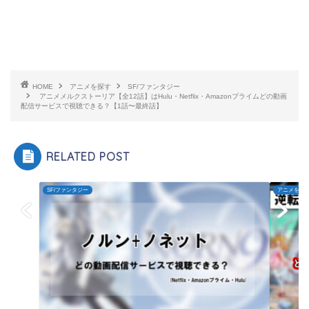
HOME
アニメを探す
SF/ファンタジー
アニメメルクストーリア【全12話】はHulu・Netflix・Amazonプライムどの動画
配信サービスで視聴できる？【1話〜最終話】
RELATED POST
SF/ファンタジー
アニメを探