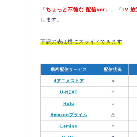
『
ちょっと不徳な 配信ver
』、『
TV 放
します。
下記の表は横にスライドできます
動画配信サービス
配信状況
dアニメストア
○
U-NEXT
○
Hulu
○
Amazonプライム
△
Lemino
○