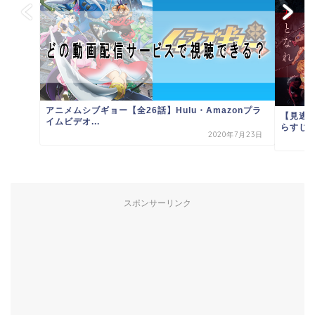
アニメムシブギョー【全26話】Hulu・Amazonプラ
【見逃
イムビデオ...
らすじ＆
2020年7月23日
スポンサーリンク