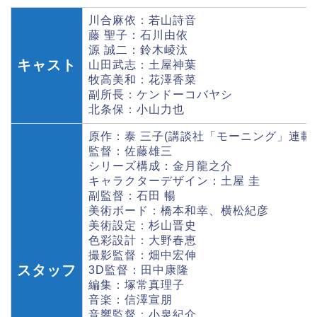
川合麻依：若山詩音
藤 聖子：石川由依
源 誠二：鈴木崚汰
キャスト
山田武志：土屋神葉
牧高美和：花澤香菜
副所長：ケンドーコバヤシ
北条保：小山力也
原作：泰 三子(講談社「モーニング」連載)
監督：佐藤雄三
シリーズ構成：金月龍之介
キャラクターデザイン：土屋 圭
副監督：石田 暢
美術ボード：橋本和幸、横松紀彦
美術設定：杉山晋史
色彩設計：大野春恵
撮影監督：畑中宏伸
スタッフ
3D監督：田中康隆
編集：塚常真理子
音楽：信澤宣朋
音響監督：小泉紀介