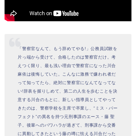
「警察官なんて、もう辞めてやる!」公務員試験を
片っ端から受けて、合格したのは警察官だけ。考
えつく限り、最も浅い理由で警察官になった川合
麻依は後悔していた。こんなに激務で嫌われ者だ
って知ってたら、絶対に警察官になんてなってな
い!辞表を握りしめて、第二の人生を歩むことを決
意する川合のもとに、新しい指導員としてやって
きたのは、警察学校を主席で卒業し、“ミス・パー
フェクト”の異名を持つ元刑事課のエース・藤 聖
子。後輩へのパワハラが過ぎて、刑事課から交番
に異動してきたという藤の噂に怯える川合だった