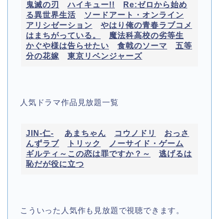
鬼滅の刃
ハイキュー!!
Re:ゼロから始め
る異世界生活
ソードアート・オンライン
アリシゼーション
やはり俺の青春ラブコメ
はまちがっている。
魔法科高校の劣等生
かぐや様は告らせたい
食戟のソーマ
五等
分の花嫁
東京リベンジャーズ
人気ドラマ作品見放題一覧
JIN-仁-
あまちゃん
コウノドリ
おっさ
んずラブ
トリック
ノーサイド・ゲーム
ギルティ～この恋は罪ですか？～
逃げるは
恥だが役に立つ
こういった人気作も見放題で視聴できます。