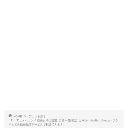
HOME
アニメを探す
アニメハコヅメ 交番女子の逆襲【1話～最終話】はHulu・Netflix・Amazonプラ
イムどの動画配信サービスで視聴できる？