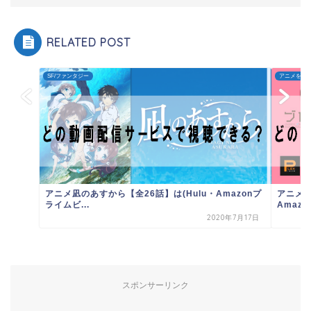
RELATED POST
SF/ファンタジー
アニメを探
アニメ凪のあすから【全26話】は(Hulu・Amazonプ
アニメブ
ライムビ...
Amaz..
2020年7月17日
スポンサーリンク