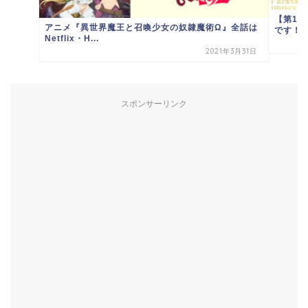
【第1
アニメ『異世界魔王と召喚少女の奴隷魔術Ω』全話は
です！】
Netflix・H...
2021年3月31日
スポンサーリンク