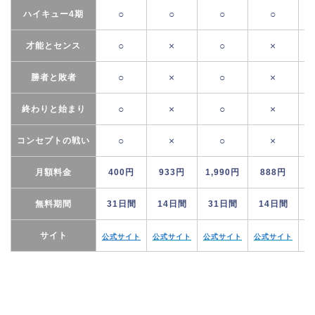
○
○
○
○
ハイキュー4期
○
×
○
×
才能とセンス
○
×
○
×
勝者と敗者
○
×
○
×
終わりと始まり
○
×
○
×
コンセプトの戦い
月額料金
400円
933円
1,990円
888円
無料期間
31日間
14日間
31日間
14日間
サイト
公式サイト
公式サイト
公式サイト
公式サイト
公