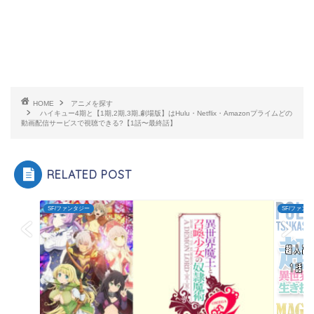
HOME
アニメを探す
ハイキュー4期と【1期,2期,3期,劇場版】はHulu・Netflix・Amazonプライムどの
動画配信サービスで視聴できる?【1話〜最終話】
RELATED POST
SF/ファンタジー
SF/ファン