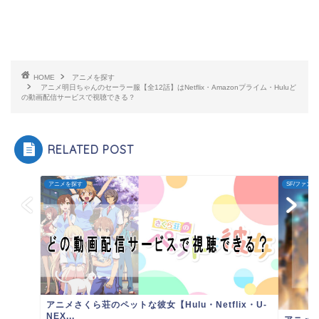
HOME
アニメを探す
アニメ明日ちゃんのセーラー服【全12話】はNetflix・Amazonプライム・Huluど
の動画配信サービスで視聴できる？
RELATED POST
アニメを探す
SF/ファン
アニメさくら荘のペットな彼女【Hulu・Netflix・U-
NEX...