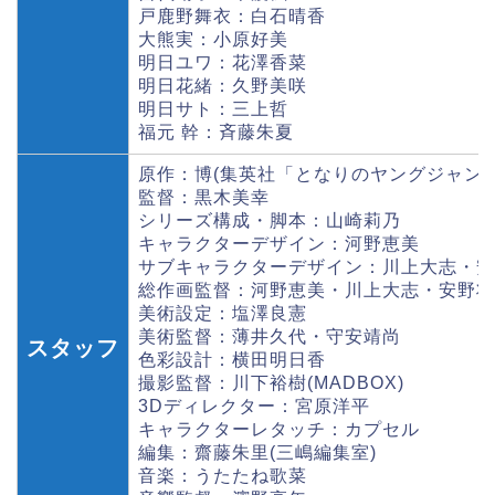
戸鹿野舞衣：白石晴香
大熊実：小原好美
明日ユワ：花澤香菜
明日花緒：久野美咲
明日サト：三上哲
福元 幹：斉藤朱夏
原作：博(集英社「となりのヤングジャンプ
監督：黒木美幸
シリーズ構成・脚本：山崎莉乃
キャラクターデザイン：河野恵美
サブキャラクターデザイン：川上大志・安
総作画監督：河野恵美・川上大志・安野将
美術設定：塩澤良憲
美術監督：薄井久代・守安靖尚
スタッフ
色彩設計：横田明日香
撮影監督：川下裕樹(MADBOX)
3Dディレクター：宮原洋平
キャラクターレタッチ：カプセル
編集：齋藤朱里(三嶋編集室)
音楽：うたたね歌菜