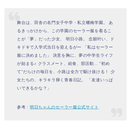
舞台は、田舎の名門女子中学・私立蠟梅学園。 あ
るきっかけから、この学園のセーラー服を着るこ
とが「夢」だった少女、 明日小路。 念願叶い、ド
キドキで入学式当日を迎えるがー 「私はセーラー
服に決めました」 決意を胸に、夢の中学生ライフ
が始まる♪ クラスメート、給食、部活動… “初め
て”だらけの毎日を、小路は全力で駆け抜ける！ 少
女たちの、キラキラ輝く青春日記。 「友達いっぱ
いできるかな？」
参考 :
明日ちゃんのセーラー服公式サイト