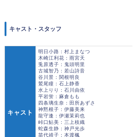
キャスト・スタッフ
明日小路：村上まなつ
木崎江利花：雨宮天
兎原透子：鬼頭明里
古城智乃：若山詩音
谷川景：関根明良
鷲尾瞳：石上静香
水上りり：石川由依
平岩蛍：麻倉もも
四条璃生奈：田所あずさ
神黙根子：伊藤美来
キャスト
龍守逢：伊瀬茉莉也
峠口鮎美：三上枝織
蛇森生静：神戸光歩
苗代靖子：本渡楓