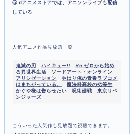
⑤ dアニメストアでは、アニソンライブも配信
している
人気アニメ作品見放題一覧
鬼滅の刃
ハイキュー!!
Re:ゼロから始め
る異世界生活
ソードアート・オンライン
アリシゼーション
やはり俺の青春ラブコメ
はまちがっている。
魔法科高校の劣等生
かぐや様は告らせたい
呪術廻戦
東京リベ
ンジャーズ
こういった人気作も見放題で視聴できます。