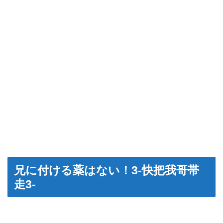
兄に付ける薬はない！3‐快把我哥帯
走3‐