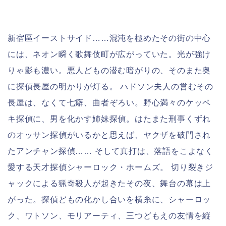
新宿區イーストサイド……混沌を極めたその街の中心
には、ネオン瞬く歌舞伎町が広がっていた。光が強け
りゃ影も濃い。悪人どもの潜む暗がりの、そのまた奥
に探偵長屋の明かりが灯る。 ハドソン夫人の営むその
長屋は、なくて七癖、曲者ぞろい。野心満々のケッペ
キ探偵に、男を化かす姉妹探偵。はたまた刑事くずれ
のオッサン探偵がいるかと思えば、ヤクザを破門され
たアンチャン探偵…… そして真打は、落語をこよなく
愛する天才探偵シャーロック・ホームズ。 切り裂きジ
ャックによる猟奇殺人が起きたその夜、舞台の幕は上
がった。探偵どもの化かし合いを横糸に、シャーロッ
ク、ワトソン、モリアーティ、三つどもえの友情を縦